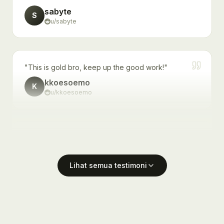
sabyte
S
u/
sabyte
"
This is gold bro, keep up the good work!
"
kkoesoemo
K
u/
kkoesoemo
"
wah saya perlu ini, terimakasih mas anas
"
kudagan
K
u/
kudagan
Lihat semua testimoni